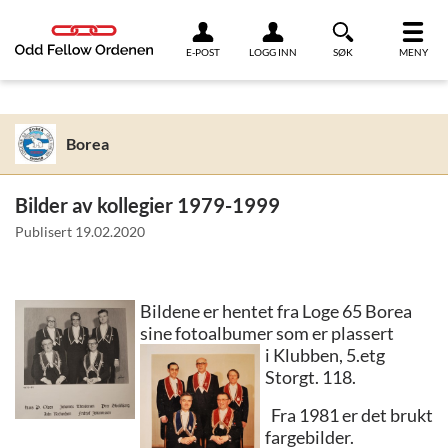
Link til innhold
E-POST
LOGG INN
SØK
MENY
Borea
Bilder av kollegier 1979-1999
Publisert
19.02.2020
Bildene er hentet fra Loge 65 Borea
sine fotoalbumer som er plassert
i Klubben, 5.etg
Storgt. 118.
Fra 1981 er det brukt
fargebilder.