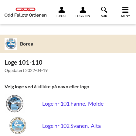
Link til innhold
E-POST
LOGG INN
SØK
MENY
Borea
Loge 101-110
Oppdatert
2022-04-19
Velg loge ved å klikke på navn eller logo
Loge nr 101 Fanne. Molde
Loge nr 102 Svanen. Alta