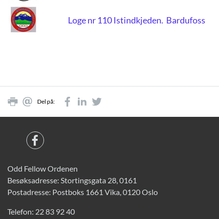
Loge nr 110 Istindkjeden. Bardufoss
Del på:
Odd Fellow Ordenen
Besøksadresse: Stortingsgata 28, 0161
Postadresse: Postboks 1661 Vika, 0120 Oslo
Telefon:
22 83 92 40