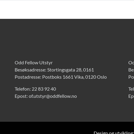
Odd Fellow Utstyr
Od
Besøksadresse: Stortingsgata 28, 0161
Be
Postadresse: Postboks 1661 Vika, 0120 Oslo
Po
Telefon:
22 83 92 40
Te
Epost:
of.utstyr@oddfellow.no
Ep
Design og utvikling