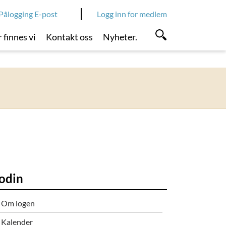
Pålogging E-post
Logg inn for medlem
 finnes vi
Kontakt oss
Nyheter.
odin
Om logen
Kalender