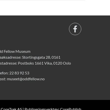
d Fellow Museum
søksadresse: Stortingsgata 28, 0161
stadresse: Postboks 1661 Vika, 0120 Oslo
lefon:
22 83 92 53
ost:
museet@oddfellow.no
: CoreTrek AS
|
Publiseringsverktøy: CorePublish