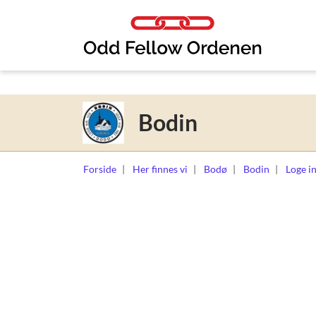
Link til innhold
Bodin
Forside
Her finnes vi
Bodø
Bodin
Loge i