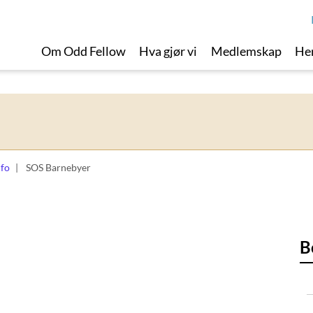
Om Odd Fellow
Hva gjør vi
Medlemskap
Her
nfo
SOS Barnebyer
B