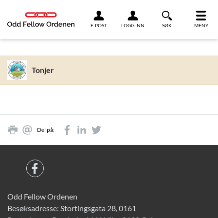
Link til innhold
E-POST
LOGG INN
SØK
MENY
Tonjer
Del på:
Odd Fellow Ordenen
Besøksadresse: Stortingsgata 28, 0161