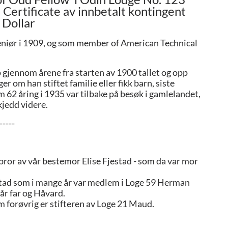
 Certificate av innbetalt kontingent
 Dollar
ngeniør i 1909, og som member of American Technical
gjennom årene fra starten av 1900 tallet og opp
 om han stiftet familie eller fikk barn, siste
m 62 åring i 1935 var tilbake på besøk i gamlelandet,
kjedd videre.
-----
ror av vår bestemor Elise Fjestad - som da var mor
estad som i mange år var medlem i Loge 59 Herman
vår far og Håvard.
m forøvrig er stifteren av Loge 21 Maud.