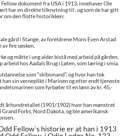
d Fellow dokument fra USA i 1913, innehaver Ole
 har en direkte tilknytning til , og som de har gitt
r om den flotte historikken:
ale gård i Stange, av foreldrene Mons Even Arstad
 av fire søsken.
rke og måtte i ung alder bistå med arbeid på gården,
pp arbeid hos Aadals Brug i Løten, som læring i smia.
or utdannelse som “skibsmand”, og hvor han tok
han sin verneplikt i Marinen og etter endt tjeneste
elsmarinen som fyrbøter til en lønn av kr. 45,-
dt århundretallet (1901/1902) hvor han mønstret
g i Grand Forks, Nord Dakota, og ble amerikansk
onsen.
 Odd Fellow`s historie er at han i 1913
of Odd Fellow
i Odin Lodge No. 123