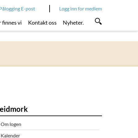
Pålogging E-post
Logg inn for medlem
 finnes vi
Kontakt oss
Nyheter.
eidmork
Om logen
Kalender