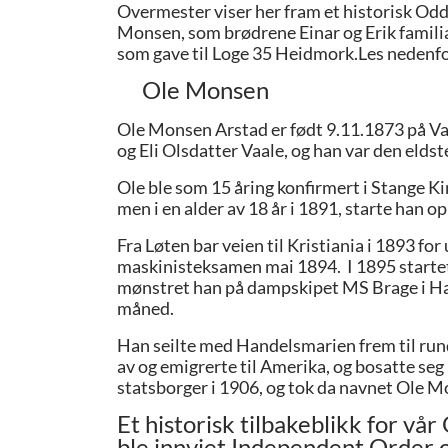
Overmester viser her fram et historisk Od
Monsen, som brødrene Einar og Erik familiært
som gave til Loge 35 Heidmork.
Les nedenfo
Ole Monsen
Ole Monsen Arstad er født 9.11.1873 på Va
og Eli Olsdatter Vaale, og han var den eldste
Ole ble som 15 åring konfirmert i Stange Ki
men i en alder av 18 år i 1891, starte han o
Fra Løten bar veien til Kristiania i 1893 f
maskinisteksamen mai 1894. I 1895 startet 
mønstret han på dampskipet MS Brage i Hand
måned.
Han seilte med Handelsmarien frem til run
av og emigrerte til Amerika, og bosatte se
statsborger i 1906, og tok da navnet Ole M
Et historisk tilbakeblikk for vår
ble innviet Independent Order 