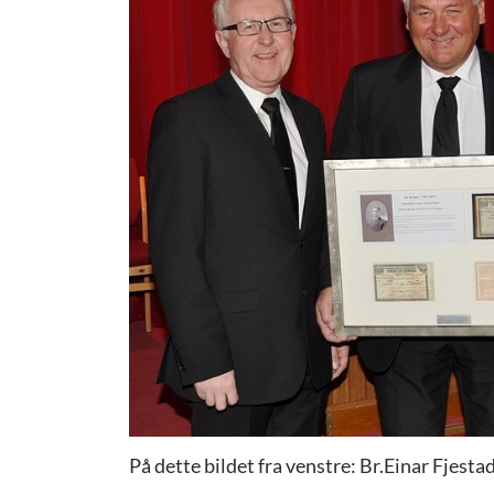
På dette bildet fra venstre: Br.Einar Fjest