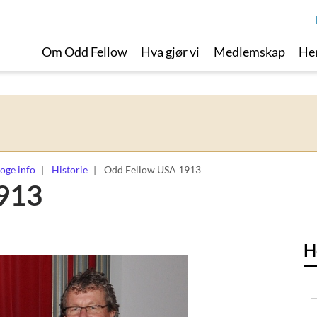
Om Odd Fellow
Hva gjør vi
Medlemskap
Her
oge info
Historie
Odd Fellow USA 1913
913
H