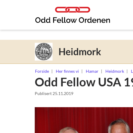
Link til innhold
Heidmork
Forside
Her finnes vi
Hamar
Heidmork
L
Odd Fellow USA 1
Publisert
25.11.2019