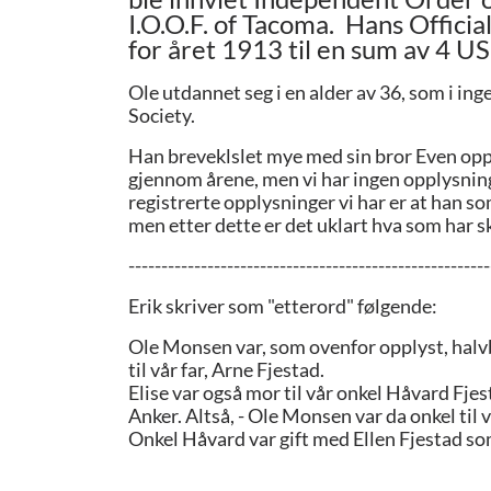
I.O.O.F. of Tacoma.
Hans Official
for året 1913 til en sum av 4 US
Ole utdannet seg i en alder av 36, som i i
Society.
Han breveklslet mye med sin bror Even opp 
gjennom årene, men vi har ingen opplysninger
registrerte opplysninger vi har er at han so
men etter dette er det uklart hva som har s
-------------------------------------------------------
Erik skriver som "etterord" følgende:
Ole Monsen var, som ovenfor opplyst, halvb
til vår far, Arne Fjestad.
Elise var også mor til vår onkel Håvard Fj
Anker. Altså, - Ole Monsen var da onkel til 
Onkel Håvard var gift med Ellen Fjestad so