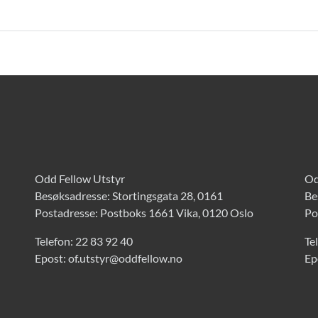
Odd Fellow Utstyr
Od
Besøksadresse: Stortingsgata 28, 0161
Be
Postadresse: Postboks 1661 Vika, 0120 Oslo
Po
Telefon:
22 83 92 40
Te
Epost:
of.utstyr@oddfellow.no
Ep