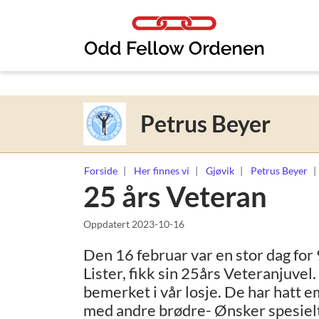
Link til innhold
Petrus Beyer
Forside
Her finnes vi
Gjøvik
Petrus Beyer
25 års Veteran
Oppdatert
2023-10-16
Den 16 februar var en stor dag for 
Lister, fikk sin 25års Veteranjuvel
bemerket i vår losje. De har hatt 
med andre brødre- Ønsker spesielt 