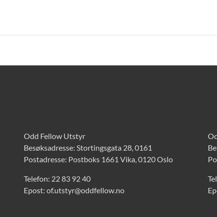
Odd Fellow Utstyr
Od
Besøksadresse: Stortingsgata 28, 0161
Be
Postadresse: Postboks 1661 Vika, 0120 Oslo
Po
Telefon:
22 83 92 40
Te
Epost:
of.utstyr@oddfellow.no
Ep