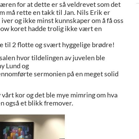
 æren for at dette er så veldrevet som det
m må rette en takk til Jan. Nils Erik er
in iver og ikke minst kunnskaper om å få oss
low koret hadde trolig ikke vært en
re til 2 flotte og svært hyggelige brødre!
salen hvor tildelingen av juvelen ble
ny Lund og
jennomførte sermonien på en meget solid
 vårt kor og det ble mye mimring om hva
n også et blikk fremover.