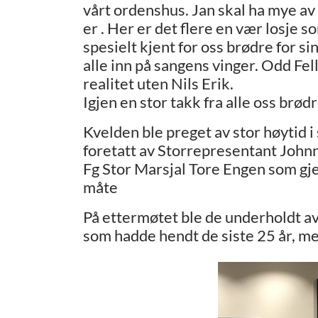
vårt ordenshus. Jan skal ha mye av
er . Her er det flere en vær losje so
spesielt kjent for oss brødre for s
alle inn på sangens vinger. Odd Fel
realitet uten Nils Erik.
Igjen en stor takk fra alle oss brød
Kvelden ble preget av stor høytid i 
foretatt av Storrepresentant John
Fg Stor Marsjal Tore Engen som g
måte
På ettermøtet ble de underholdt av
som hadde hendt de siste 25 år, me