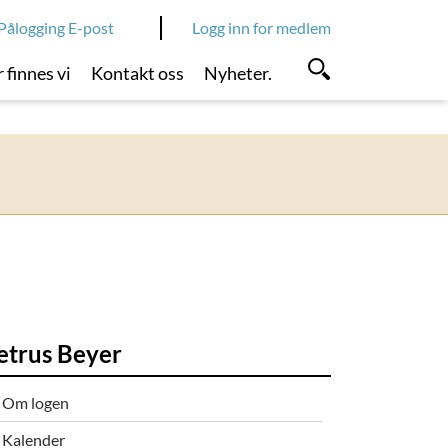
Pålogging E-post
Logg inn for medlem
 finnes vi
Kontakt oss
Nyheter.
etrus Beyer
Om logen
Kalender