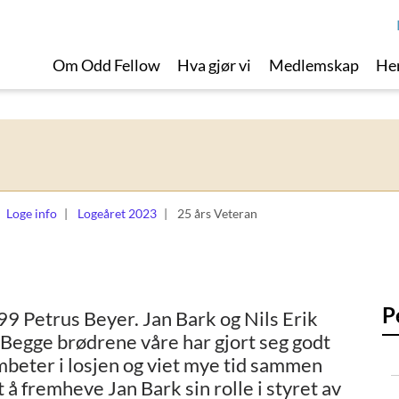
Om Odd Fellow
Hva gjør vi
Medlemskap
Her
Loge info
Logeåret 2023
25 års Veteran
P
99 Petrus Beyer. Jan Bark og Nils Erik
. Begge brødrene våre har gjort seg godt
embeter i losjen og viet mye tid sammen
å fremheve Jan Bark sin rolle i styret av