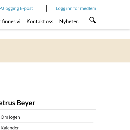
Pålogging E-post
Logg inn for medlem
 finnes vi
Kontakt oss
Nyheter.
etrus Beyer
Om logen
Kalender