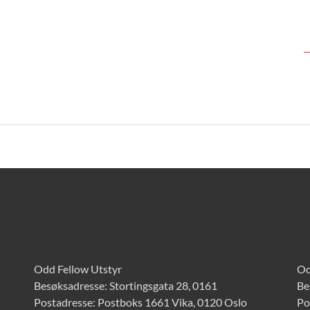
Odd Fellow Utstyr
Od
Besøksadresse: Stortingsgata 28, 0161
Be
Postadresse: Postboks 1661 Vika, 0120 Oslo
Po