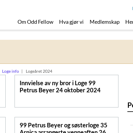
Om Odd Fellow
Hva gjør vi
Medlemskap
Her
Loge info
Logeåret 2024
Innvielse av ny bror i Loge 99
Petrus Beyer 24 oktober 2024
P
99 Petrus Beyer og søsterloge 35
Arnica arrangerte venneaften 26