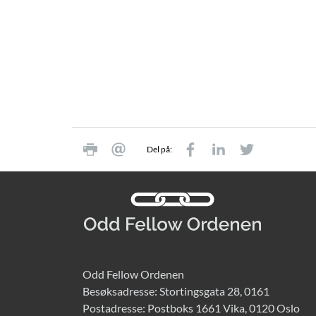
Del på:
Odd Fellow Ordenen
Besøksadresse: Stortingsgata 28, 0161
Postadresse: Postboks 1661 Vika, 0120 Oslo