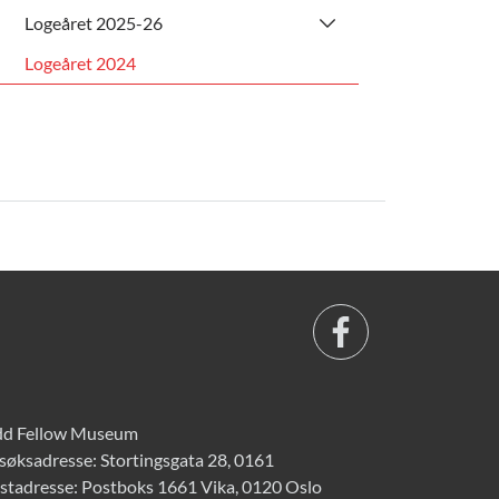
Logeåret 2025-26
Logeåret 2024
d Fellow Museum
søksadresse: Stortingsgata 28, 0161
stadresse: Postboks 1661 Vika, 0120 Oslo