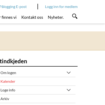
Pålogging E-post
Logg inn for medlem
 finnes vi
Kontakt oss
Nyheter.
stindkjeden
Om logen
Kalender
Loge info
Arkiv