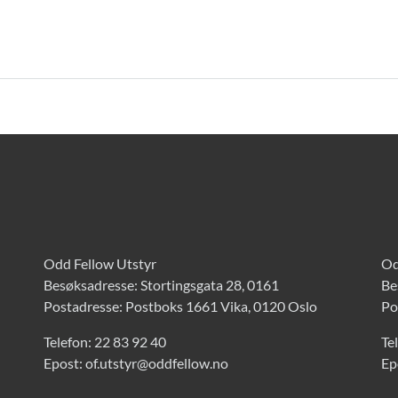
Odd Fellow Utstyr
Od
Besøksadresse: Stortingsgata 28, 0161
Be
Postadresse: Postboks 1661 Vika, 0120 Oslo
Po
Telefon:
22 83 92 40
Te
Epost:
of.utstyr@oddfellow.no
Ep