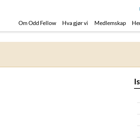
Om Odd Fellow
Hva gjør vi
Medlemskap
Her
I