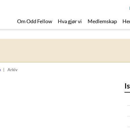
Om Odd Fellow
Hva gjør vi
Medlemskap
Her
n
Arkiv
I