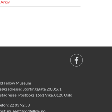
Arkiv
d Fellow Museum
søksadresse: Stortingsgata 28, 0161
stadresse: Postboks 1661 Vika, 0120 Oslo
lefon:
22 83 92 53
ost:
museet@oddfellow.no