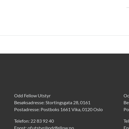
Odd Fellow Utstyr
Od
Besøksadresse: Stortingsgata 28, 0161
Be
Postadresse: Postboks 1661 Vika, 0120 Oslo
Po
Telefon:
22 83 92 40
Te
Epost:
of.utstyr@oddfellow.no
Ep