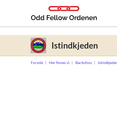
Link til innhold
Istindkjeden
Forside
Her finnes vi
Bardufoss
Istindkjede