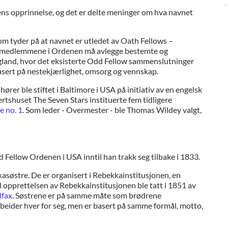
ens opprinnelse, og det er delte meninger om hva navnet
m tyder på at navnet er utledet av Oath Fellows –
at medlemmene i Ordenen må avlegge bestemte og
England, hvor det eksisterte Odd Fellow sammenslutninger
basert på nestekjærlighet, omsorg og vennskap.
er ble stiftet i Baltimore i USA på initiativ av en engelsk
vertshuset The Seven Stars instituerte fem tidligere
 no. 1
. Som leder - Overmester - ble Thomas Wildey valgt,
ellow Ordenen i USA inntil han trakk seg tilbake i 1833.
søstre. De er organisert i Rebekkainstitusjonen, en
 til opprettelsen av Rebekkainstitusjonen ble tatt i 1851 av
lfax
. Søstrene er på samme måte som brødrene
rbeider hver for seg, men er basert på samme formål, motto,