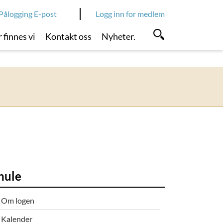
Pålogging E-post
Logg inn for medlem
 finnes vi
Kontakt oss
Nyheter.
hule
Om logen
Kalender