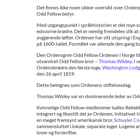
Det finnes ikke noen sikker oversikt over Orden
Odd Fellow betyr.
Med utgangspunkt i språkhistorien er det mye so
edsvorne brødre. Det er nemlig fremdeles slik 
avgjørende løfter. Ordenen har sitt utspring i 
på 1600-tallet. Formålet var allerede den gang 
Den Ordensgren Odd Fellow Ordenen i Norge tilhør
utvandret Odd Fellow bror –
Thomas Wildey
. I 
Ordensbrødre den første loge,
Washington Lodge
den 26 april 1819.
Dette betegnes som Ordenens stiftelsesdag.
Thomas Wildey var en dominerende leder av Odd F
Kvinnelige Odd Fellow medlemmer kalles Rebekka
integrert og likestilt del av Ordenen. Initiativet
en meget fremsynt amerikansk bror,
Schuyler Co
sammensluttet i lokale, separate loger. Logene a
lover og forskrifter.