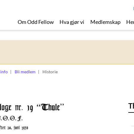
Om Odd Fellow
Hva gjør vi
Medlemskap
Her
 info
Bli medlem
Historie
T