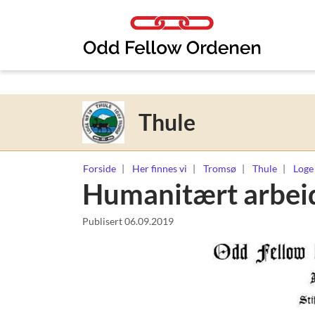
Link til innhold
Thule
Forside
Her finnes vi
Tromsø
Thule
Loge
Humanitært arbei
Publisert
06.09.2019