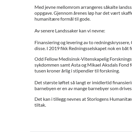
Med jevne mellomrom arrangeres såkalte landsssa
oppgave. Gjennom årenes løp har det vært skaffe
humanitære formål til gode.
Av senere Landssaker kan vi nevne:
Finansiering og levering av to redningskryssere,
disse.
I 2019 fikk Redningsselskapet nok en båt fr
Odd Fellow Medisinsk-Vitenskapelig Forskningsf
sykdommen samt Asta og Mikael Aksdals Fond for
tusen kroner årlig i stipendier til forskning.
Det største løftet så langt er imidlertid finansi
barnebyen er en av mange barnebyer som drives
Det kan i tillegg nevnes at Storlogens Humanitæ
tiltak.