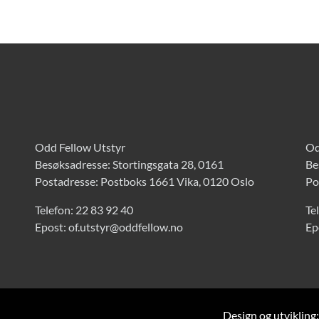
Odd Fellow Utstyr
Od
Besøksadresse: Stortingsgata 28, 0161
Be
Postadresse: Postboks 1661 Vika, 0120 Oslo
Po
Telefon:
22 83 92 40
Te
Epost:
of.utstyr@oddfellow.no
Ep
Design og utvikling