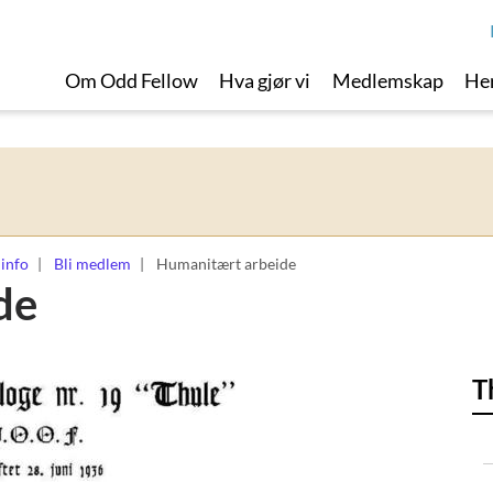
Om Odd Fellow
Hva gjør vi
Medlemskap
Her
 info
Bli medlem
Humanitært arbeide
de
T