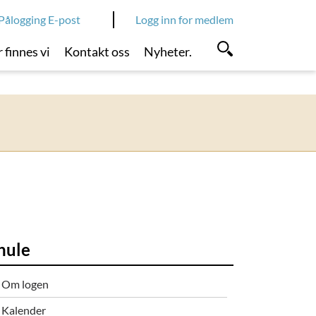
Pålogging E-post
Logg inn for medlem
 finnes vi
Kontakt oss
Nyheter.
hule
Om logen
Kalender