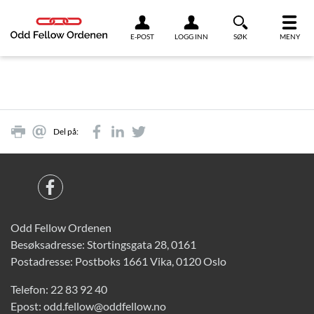
Link til innhold
E-POST
LOGG INN
SØK
MENY
Del på:
Odd Fellow Ordenen
Besøksadresse: Stortingsgata 28, 0161
Postadresse: Postboks 1661 Vika, 0120 Oslo
Telefon:
22 83 92 40
Epost:
odd.fellow@oddfellow.no