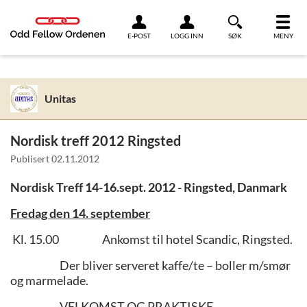
Link til innhold
E-POST
LOGG INN
SØK
MENY
Unitas
Nordisk treff 2012 Ringsted
Publisert
02.11.2012
Nordisk Treff 14-16.sept. 2012 - Ringsted, Danmark
Fredag den 14. september
Kl. 15.00 Ankomst til hotel Scandic, Ringsted.
Der bliver serveret kaffe/te – boller m/smør
og marmelade.
VELKOMST OG PRAKTISKE