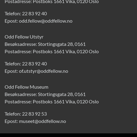
Postadresse: Postboks 1661 Vika, 0120 Oslo
Telefon:
22 83 92 40
Epost:
odd.fellow@oddfellow.no
Odd Fellow Utstyr
Besøksadresse: Stortingsgata 28, 0161
Postadresse: Postboks 1661 Vika, 0120 Oslo
Telefon:
22 83 92 40
Epost:
of.utstyr@oddfellow.no
Odd Fellow Museum
Besøksadresse: Stortingsgata 28, 0161
Postadresse: Postboks 1661 Vika, 0120 Oslo
Telefon:
22 83 92 53
Epost:
museet@oddfellow.no