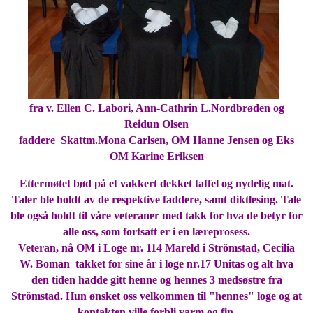
fra v. Ellen C. Labori, Ann-Cathrin L.Nordbrøden og
Reidun Olsen
faddere Skattm.Mona Carlsen, OM Hanne Jensen og Eks
OM Karine Eriksen
Ettermøtet bød på et vakkert dekket taffel og nydelig mat.
Taler ble holdt av de respektive faddere, samt diktlesing. Tale
ble også holdt til våre veteraner med takk for hva de betyr for
alle oss, som fortsatt er i en læreprosess.
Veteran, nå OM i Loge nr. 114 Mareld i Strömstad, Cecilia
W. Boman takket for sine år i loge nr.17 Unitas og alt hva
den tiden hadde gitt henne og hennes 3 medsøstre fra
Strömstad. Hun ønsket oss velkommen til "hennes" loge og at
kontakten ville forbli varm og fin.