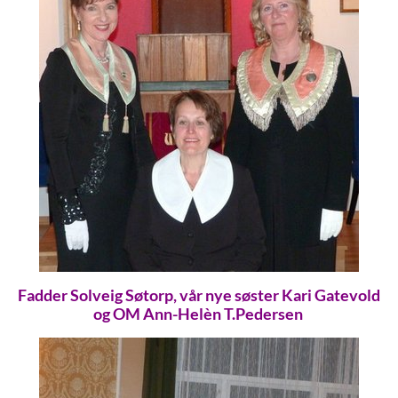
Fadder Solveig Søtorp, vår nye søster Kari Gatevold
og OM Ann-Helèn T.Pedersen