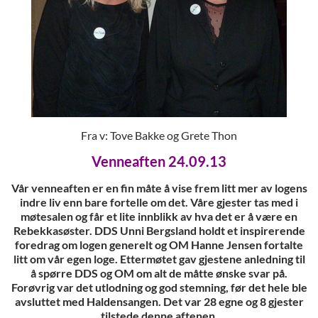
Fra v: Tove Bakke og Grete Thon
Venneaften 24.09.13
Vår venneaften er en fin måte å vise frem litt mer av logens
indre liv enn bare fortelle om det. Våre gjester tas med i
møtesalen og får et lite innblikk av hva det er å være en
Rebekkasøster. DDS Unni Bergsland holdt et inspirerende
foredrag om logen generelt og OM Hanne Jensen fortalte
litt om vår egen loge. Ettermøtet gav gjestene anledning til
å spørre DDS og OM om alt de måtte ønske svar på.
Forøvrig var det utlodning og god stemning, før det hele ble
avsluttet med Haldensangen. Det var 28 egne og 8 gjester
tilstede denne aftenen.