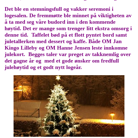
Det ble en stemningsfull og vakker seremoni i
logesalen. De fremmøtte ble minnet på viktigheten av
å ta med seg våre budord inn i den kommende
høytid. Det er mange som trenger litt ekstra omsorg i
denne tid. Taffelet bød på et flott pyntet bord samt
juletallerken med dessert og kaffe. Både OM Jan
Kingo Lilleby og OM Hanne Jensen leste innkomne
julekort. Begges taler var preget av takknemlig over
det gagne år og med et gode ønsker om fredfull
julehøytid og et godt nytt logeår.