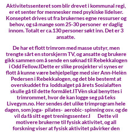
Aktivitetssenteret som blir drevet i kommunal regi,
er et senter for mennesker med psykiske lidelser.
Konseptet drives ut fra brukernes egne ressurser og
behov, og så mange som 25-30 personer er daglig
innom. Totalt er ca.130 personer søkt inn. Det er 3
ansatte.
De har et flott trimrom med masse utstyr, men
trengte sårt en storskjerm TV, og ansatte og brukere
gikk sammen om å sende en søknad til Rebekkalogen
i Odd Fellow.I
Dette er slike prosjekter vi synes er
flott å kunne være behjelpelige med sier Ann-Helèn
Pedersen i Rebekkalogen, og det ble bestemt at
overskuddet fra loddsalget på årets Sosialaften
skulle gå til dette formålet.I
TVèn skal benyttes i
trimrommet, hvor de kan logge seg på f.eks
Livegym.no. Her sendes det ulike trimprogram hele
dagen, som joga- pilates- aerobic- spinning osv. og de
vil da få sitt eget treningssenter.I
Dette vil
motivere brukerne til fysisk aktivitet, og all
forskning viser at fysisk aktivitet påvirker den