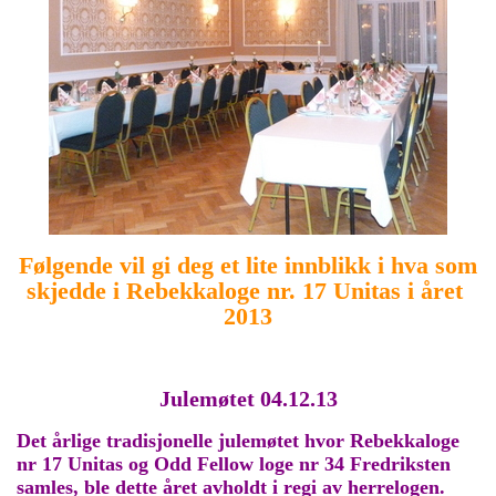
Følgende vil gi deg et lite innblikk i hva som
skjedde i Rebekkaloge nr. 17 Unitas i året
2013
Julemøtet 04.12.13
Det årlige tradisjonelle julemøtet hvor Rebekkaloge
nr 17 Unitas og Odd Fellow loge nr 34 Fredriksten
samles, ble dette året avholdt i regi av herrelogen.