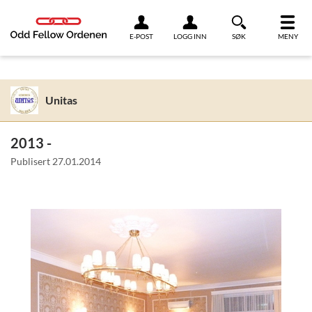
Link til innhold
E-POST
LOGG INN
SØK
MENY
Unitas
2013 -
Publisert
27.01.2014