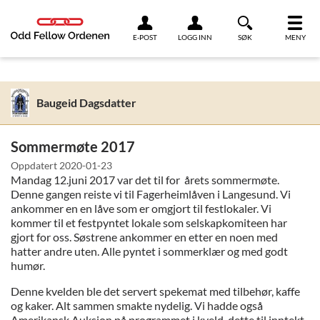
Link til innhold
E-POST
LOGG INN
SØK
MENY
Baugeid Dagsdatter
Sommermøte 2017
Oppdatert
2020-01-23
Mandag 12.juni 2017 var det til for årets sommermøte.
Denne gangen reiste vi til Fagerheimlåven i Langesund. Vi
ankommer en en låve som er omgjort til festlokaler. Vi
kommer til et festpyntet lokale som selskapkomiteen har
gjort for oss. Søstrene ankommer en etter en noen med
hatter andre uten. Alle pyntet i sommerklær og med godt
humør.
Denne kvelden ble det servert spekemat med tilbehør, kaffe
og kaker. Alt sammen smakte nydelig. Vi hadde også
Amerikansk Auksjon på programmet i kveld, dette til inntekt