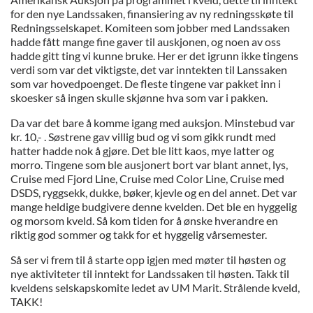
for den nye Landssaken, finansiering av ny redningsskøte til
Redningsselskapet. Komiteen som jobber med Landssaken
hadde fått mange fine gaver til auskjonen, og noen av oss
hadde gitt ting vi kunne bruke. Her er det igrunn ikke tingens
verdi som var det viktigste, det var inntekten til Lanssaken
som var hovedpoenget. De fleste tingene var pakket inn i
skoesker så ingen skulle skjønne hva som var i pakken.
Da var det bare å komme igang med auksjon. Minstebud var
kr. 10,- . Søstrene gav villig bud og vi som gikk rundt med
hatter hadde nok å gjøre. Det ble litt kaos, mye latter og
morro. Tingene som ble ausjonert bort var blant annet, lys,
Cruise med Fjord Line, Cruise med Color Line, Cruise med
DSDS, ryggsekk, dukke, bøker, kjevle og en del annet. Det var
mange heldige budgivere denne kvelden. Det ble en hyggelig
og morsom kveld. Så kom tiden for å ønske hverandre en
riktig god sommer og takk for et hyggelig vårsemester.
Så ser vi frem til å starte opp igjen med møter til høsten og
nye aktiviteter til inntekt for Landssaken til høsten. Takk til
kveldens selskapskomite ledet av UM Marit. Strålende kveld,
TAKK!