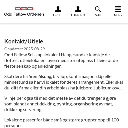
Link til innhold
E-POST
LOGG INN
SØK
MENY
Kontakt/Utleie
Oppdatert
2025-08-29
Odd Fellow Selskapslokaler i Haugesund er kanskje de
flottest utleielokaler i byen med stor uteplass til leie for de
fleste selskap og anledninger.
Skal dere ha åremålsdag, bryllup, konfirmasjon, dåp eller
minnestund så har vi lokalet for deres arrangement. Eller skal
du, ditt firma eller din arbeidplass ha julebord, jubileum osv.....
Vi hjelper også til med det meste av det du trenger å gjøre
som blandt annet dekking, pynting, organisering av mat,
drikke og servering.
Lokalene passer for både små og større grupper opp til 100
personer.