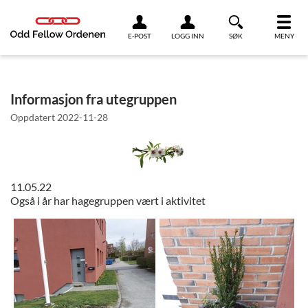
Link til innhold
E-POST
LOGG INN
SØK
MENY
Informasjon fra utegruppen
Oppdatert
2022-11-28
11.05.22
Også i år har hagegruppen vært i aktivitet