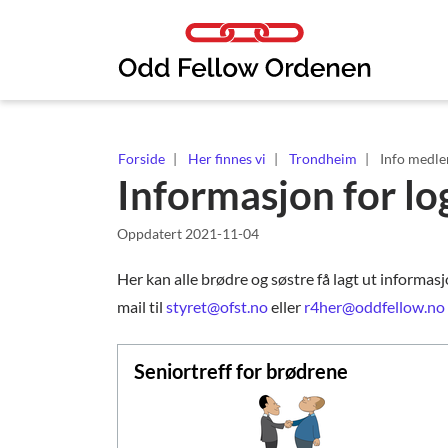
Link til innhold
Forside
Her finnes vi
Trondheim
Info medl
Informasjon for l
Oppdatert
2021-11-04
Her kan alle brødre og søstre få lagt ut informas
mail til
styret@ofst.no
eller
r4her@oddfellow.no
Seniortreff for brødrene