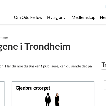
Om Odd Fellow
Hva gjør vi
Medlemskap
Her
emmer
ogene i Trondheim
T
jon. Har du noe du ønsker å publisere, kan du sende det på
Gjenbrukstorget