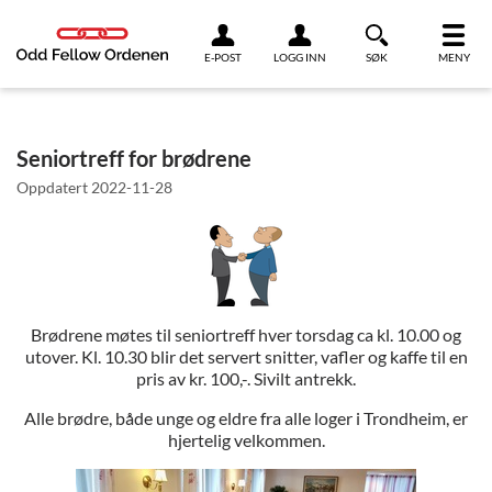
Link til innhold
E-POST
LOGG INN
SØK
MENY
Seniortreff for brødrene
Oppdatert
2022-11-28
Brødrene møtes til seniortreff hver torsdag ca kl. 10.00 og
utover. Kl. 10.30 blir det servert snitter, vafler og kaffe til en
pris av kr. 100,-. Sivilt antrekk.
Alle brødre, både unge og eldre fra alle loger i Trondheim, er
hjertelig velkommen.