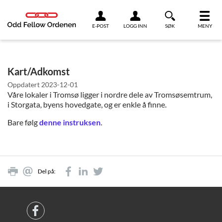
Link til innhold
E-POST
LOGG INN
SØK
MENY
Kart/Adkomst
Oppdatert
2023-12-01
Våre lokaler i Tromsø ligger i nordre dele av Tromsøsemtrum,
i Storgata, byens hovedgate, og er enkle å finne.
Bare følg
denne instruksen
.
Del på: