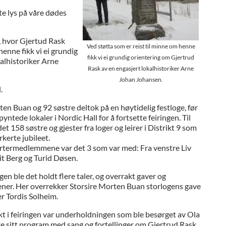
te lys på våre dødes
, hvor Gjertud Rask
Ved støtta som er reist til minne om henne
henne fikk vi ei grundig
fikk vi ei grundig orientering om Gjertrud
alhistoriker Arne
Rask av en engasjert lokalhistoriker Arne
Johan Johansen.
.
ten Buan og 92 søstre deltok på en høytidelig festloge, før
stpyntede lokaler i Nordic Hall for å fortsette feiringen. Til
t 158 søstre og gjester fra loger og leirer i Distrikt 9 som
kerte jubileet.
artermedlemmene var det 3 som var med: Fra venstre Liv
t Berg og Turid Døsen.
n ble det holdt flere taler, og overrakt gaver og
ener. Her overrekker Storsire Morten Buan storlogens gave
r Tordis Solheim.
t i feiringen var underholdningen som ble besørget av Ola
e sitt program med sang og fortellinger om Gjertrud Rask