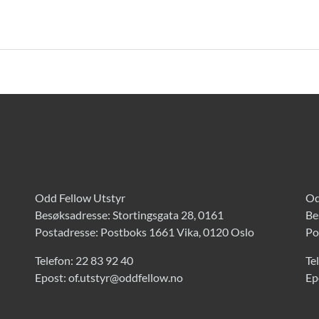
Odd Fellow Utstyr
Od
Besøksadresse: Stortingsgata 28, 0161
Be
Postadresse: Postboks 1661 Vika, 0120 Oslo
Po
Telefon:
22 83 92 40
Te
Epost:
of.utstyr@oddfellow.no
Ep