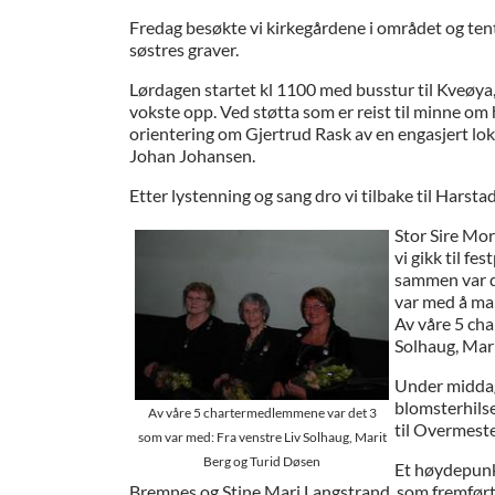
Fredag besøkte vi kirkegårdene i området og ten
søstres graver.
Lørdagen startet kl 1100 med busstur til Kveøya
vokste opp. Ved støtta som er reist til minne om 
orientering om Gjertrud Rask av en engasjert lok
Johan Johansen.
Etter lystenning og sang dro vi tilbake til Harstad
Stor Sire Mor
vi gikk til fe
sammen var de
var med å mar
Av våre 5 ch
Solhaug, Mari
Under middage
blomsterhils
Av våre 5 chartermedlemmene var det 3
til Overmeste
som var med: Fra venstre Liv Solhaug, Marit
Berg og Turid Døsen
Et høydepunk
Bremnes og Stine Mari Langstrand, som fremført