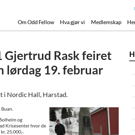
Om Odd Fellow
Hva gjør vi
Medlemskap
Her
 Gjertrud Rask feiret
H
m lørdag 19. februar
 i Nordic Hall, Harstad.
n Buan.
 Solheim og
ad Krisesenter hvor de
kr. 25.000,-.