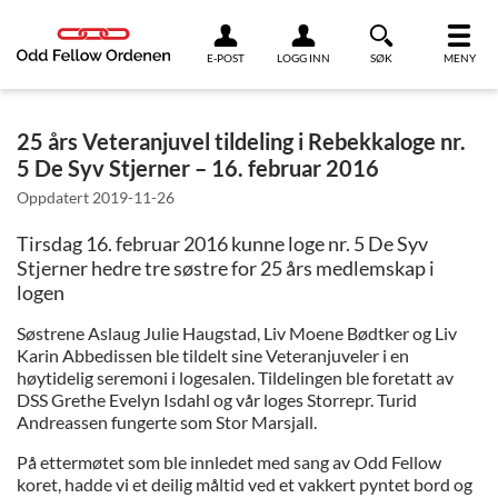
Link til innhold
E-POST
LOGG INN
SØK
MENY
25 års Veteranjuvel tildeling i Rebekkaloge nr.
5 De Syv Stjerner – 16. februar 2016
Oppdatert
2019-11-26
Tirsdag 16. februar 2016 kunne loge nr. 5 De Syv
Stjerner hedre tre søstre for 25 års medlemskap i
logen
Søstrene Aslaug Julie Haugstad, Liv Moene Bødtker og Liv
Karin Abbedissen ble tildelt sine Veteranjuveler i en
høytidelig seremoni i logesalen. Tildelingen ble foretatt av
DSS Grethe Evelyn Isdahl og vår loges Storrepr. Turid
Andreassen fungerte som Stor Marsjall.
På ettermøtet som ble innledet med sang av Odd Fellow
koret, hadde vi et deilig måltid ved et vakkert pyntet bord og