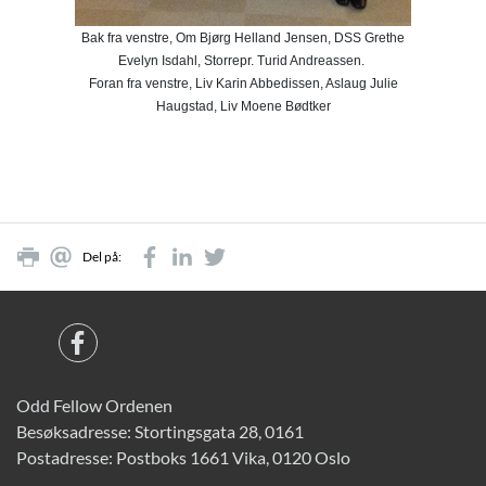
Bak fra venstre, Om Bjørg Helland Jensen, DSS Grethe

Evelyn Isdahl, Storrepr. Turid Andreassen. 

Foran fra venstre, Liv Karin Abbedissen, Aslaug Julie

Haugstad, Liv Moene Bødtker
Del på:
Odd Fellow Ordenen
Besøksadresse: Stortingsgata 28, 0161
Postadresse: Postboks 1661 Vika, 0120 Oslo