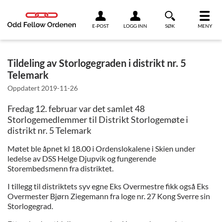
Link til innhold
E-POST
LOGG INN
SØK
MENY
Tildeling av Storlogegraden i distrikt nr. 5
Telemark
Oppdatert
2019-11-26
Fredag 12. februar var det samlet 48
Storlogemedlemmer til Distrikt Storlogemøte i
distrikt nr. 5 Telemark
Møtet ble åpnet kl 18.00 i Ordenslokalene i Skien under
ledelse av DSS Helge Djupvik og fungerende
Storembedsmenn fra distriktet.
I tillegg til distriktets syv egne Eks Overmestre fikk også Eks
Overmester Bjørn Ziegemann fra loge nr. 27 Kong Sverre sin
Storlogegrad.