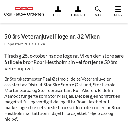
Link til innhold
E-POST
LOGG INN
SØK
MENY
50 års Veteranjuvel i loge nr. 32 Viken
Oppdatert
2019-10-24
Tirsdag 25. oktober hadde loge nr. Viken den store ære
å tildele bror Roar Hestholm sin vel fortjente 50 års
Veteranjuvel.
Br Storskattmester Paal Østmo tildelte Veteranjuvelen
assistert av Distrikt Stor Sire Snorre Østlund, Stor Herold
Morten Søraa og Storrepresentant Rolf Akeren. Br John
Aamodt fungerte som Stor Marsjall. Det ble gjennomført en
meget stilfull og verdig tildeling til br Roar Hestholm. I
markeringen ble det spesielt trukket frem den rollen br Roar
Hestholm har tatt som ildsjel til prosjektet "Hjelp oss og
hjelpe".