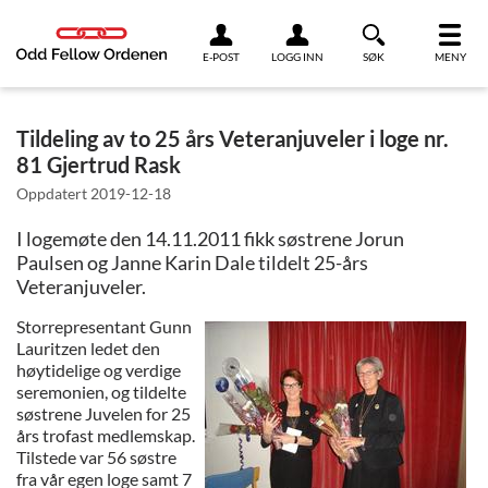
Link til innhold
E-POST
LOGG INN
SØK
MENY
Tildeling av to 25 års Veteranjuveler i loge nr.
81 Gjertrud Rask
Oppdatert
2019-12-18
I logemøte den 14.11.2011 fikk søstrene Jorun
Paulsen og Janne Karin Dale tildelt 25-års
Veteranjuveler.
Storrepresentant Gunn
Lauritzen ledet den
høytidelige og verdige
seremonien, og tildelte
søstrene Juvelen for 25
års trofast medlemskap.
Tilstede var 56 søstre
fra vår egen loge samt 7