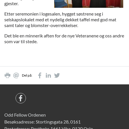
gjester.
Etter seremonien i logesalen, hygget søstrene seg i
selskapslokalet med et nydelig dekket taffel med god mat
samt taler og blomster-overrekkelser.
Det ble en minnerik aften for de nye Veteranene og oss andre
som var til stede.
Del på:
Odd Fellow Ordenen
Besøksadresse: Stortingsgata 28, 0161
Postadresse: Postboks 1661 Vika, 0120 Oslo