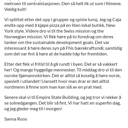
metroen til sentralstasjonen. Den så helt lik ut som i filmene.
Veldig kult!
Vi splittet etter det opp i grupper og spiste lunsj. Jeg og Caja
endte opp med å kjøpe pizza på en liten lokal butikk. New
York style. Videre dro vi til the Swiss mission og the
Norwegian mission. Vi fikk høre på to foredrag om deres
tanker om the sustainable development goals. Det var
interessant å høre deres syn på FNs bærekraftsmål, samtidig
som det var fint å høre at de hadde håp for fremtiden.
Etter det fikk vi fritid til å gå rundt i byen. Det er så vakkert
her! Og mange hyggelige mennesker. Til middag dro vi til den
norske Sjømannskirken. Det er alltid så koselig å høre norsk,
spesielt i utlandet! Uansett hvor man drar er det alltid
nordmenn å finne som man kan slå av en prat med.
Senere skal vi til Empire State Building, og jeg tror vi rekker å
se solnedgangen. Det blir så fint. Vi har hatt en superfin dag,
og jeg gleder meg til i morgen!
Sanna Roos