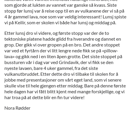
som gjorde at lukten av vannet var ganske så kvass. Siste
stopp før lunsj var å reise opp til en av vulkanene der vi så på
4 år gammel lava, noe som var veldig interessant! Lunsj spiste
vi på Keilir, som er skolen vi både har lunsj og middag på.
Etter lunsj dro vi videre, og første stopp var der de to
tektoniske platene hadde glidd fra hverandre og dannet en
grop. Der gikk vi over gropen på en bro. Det andre stoppet
var ved et fyrtårn der vi litt lengre nede fikk se på «pillow-
lava» og gikk ned i en liten åpen grotte. Det siste stoppet på
bussturen vår i dag var ved Grindavik, der vi fikk se den
nyeste lavaen, bare 4 uker gammel, fra det siste
vulkanutbruddet. Etter dette dro vi tilbake til skolen for å
jobbe med presentasjoner om vårt eget land, som vi senere
skulle vise til hele gjengen etter middag. Bare på denne første
hele dagen har vi fått blitt kjent med mange forskjellige, og vi
har troa på at dette blir en fin tur videre!
Nora Rødder