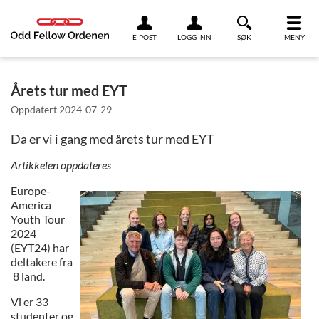
Link til innhold
E-POST
LOGG INN
SØK
MENY
Årets tur med EYT
Oppdatert
2024-07-29
Da er vi i gang med årets tur med EYT
Artikkelen oppdateres
Europe-
America
Youth Tour
2024
(EYT24) har
deltakere fra
8 land.
Vi er 33
studenter og