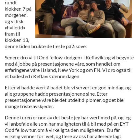
rundt
klokken 7 på
morgenen,
og vi fikk
«hviletid»
fram til
klokken 13,
denne tiden brukte de fleste på å sove.
Senere dro vi til Odd fellow «lodgen» i Keflavík, og vi begynte
med å jobbe på presentasjonene våre, som handlet om
erfaringene våre i Island, New York og om FN. Vi dro også til
et badested i Keflavík denne dagen.
Etter vi hadde vært å badet ble vi servert en god middag, og
alle gruppene hadde presentasjonene sine. Etter
presentasjonene våre ble det utdelt diplomer, og det ble
mange triste avskjeder.
Denne turen er noe av det beste jeg har vært med på, og jeg
vil anbefale alle som har muligheten til å bli med på en EYT
Odd fellow tur, om å virkelig ta den muligheten! Du får
virkelig venner for livet, og flere av oss har allerede lagt