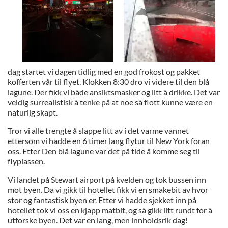
dag startet vi dagen tidlig med en god frokost og pakket
kofferten vår til flyet. Klokken 8:30 dro vi videre til den blå
lagune. Der fikk vi både ansiktsmasker og litt å drikke. Det var
veldig surrealistisk å tenke på at noe så flott kunne være en
naturlig skapt.
Tror vi alle trengte å slappe litt av i det varme vannet
ettersom vi hadde en 6 timer lang flytur til New York foran
oss. Etter Den blå lagune var det på tide å komme seg til
flyplassen.
Vi landet på Stewart airport på kvelden og tok bussen inn
mot byen. Da vi gikk til hotellet fikk vi en smakebit av hvor
stor og fantastisk byen er. Etter vi hadde sjekket inn på
hotellet tok vi oss en kjapp matbit, og så gikk litt rundt for å
utforske byen. Det var en lang, men innholdsrik dag!