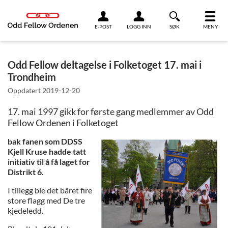
Link til innhold
E-POST
LOGG INN
SØK
MENY
Odd Fellow deltagelse i Folketoget 17. mai i
Trondheim
Oppdatert
2019-12-20
17. mai 1997 gikk for første gang medlemmer av Odd
Fellow Ordenen i Folketoget
bak fanen som DDSS
Kjell Kruse hadde tatt
initiativ til å få laget for
Distrikt 6.
I tillegg ble det båret fire
store flagg med De tre
kjedeledd.