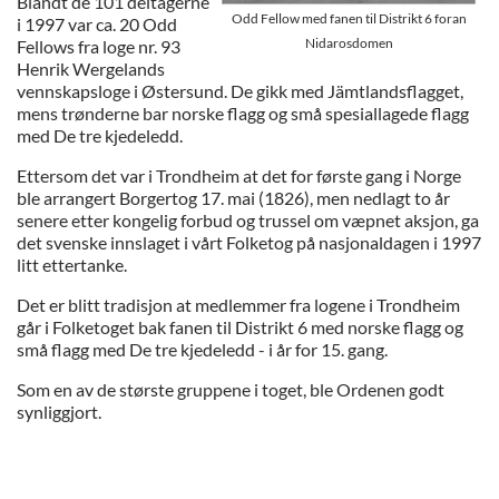
Blandt de 101 deltagerne
Odd Fellow med fanen til Distrikt 6 foran
i 1997 var ca. 20 Odd
Nidarosdomen
Fellows fra loge nr. 93
Henrik Wergelands
vennskapsloge i Østersund. De gikk med Jämtlandsflagget,
mens trønderne bar norske flagg og små spesiallagede flagg
med De tre kjedeledd.
Ettersom det var i Trondheim at det for første gang i Norge
ble arrangert Borgertog 17. mai (1826), men nedlagt to år
senere etter kongelig forbud og trussel om væpnet aksjon, ga
det svenske innslaget i vårt Folketog på nasjonaldagen i 1997
litt ettertanke.
Det er blitt tradisjon at medlemmer fra logene i Trondheim
går i Folketoget bak fanen til Distrikt 6 med norske flagg og
små flagg med De tre kjedeledd - i år for 15. gang.
Som en av de største gruppene i toget, ble Ordenen godt
synliggjort.