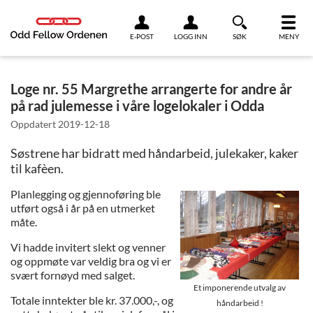
Link til innhold
E-POST
LOGG INN
SØK
MENY
Loge nr. 55 Margrethe arrangerte for andre år
på rad julemesse i våre logelokaler i Odda
Oppdatert
2019-12-18
Søstrene har bidratt med håndarbeid, julekaker, kaker
til kafèen.
Planlegging og gjennoføring ble
utført også i år på en utmerket
måte.
Vi hadde invitert slekt og venner
og oppmøte var veldig bra og vi er
svært fornøyd med salget.
Et imponerende utvalg av
Totale inntekter ble kr. 37.000,-, og
håndarbeid !