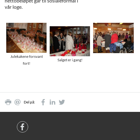
nettobeløpet går til sosialeformål i
vår loge.
Julekakene forsvant
Salget er i gang!
fort!
Del på: