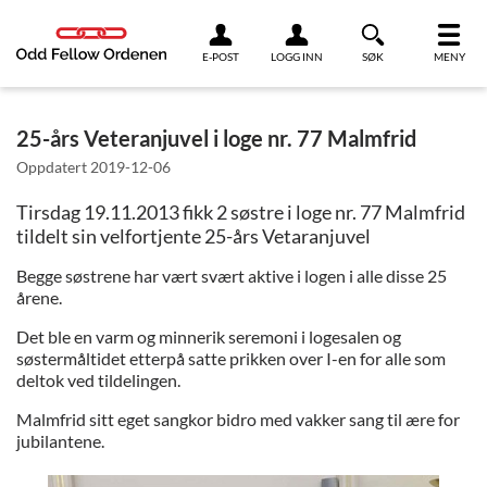
Link til innhold
E-POST
LOGG INN
SØK
MENY
25-års Veteranjuvel i loge nr. 77 Malmfrid
Oppdatert
2019-12-06
Tirsdag 19.11.2013 fikk 2 søstre i loge nr. 77 Malmfrid
tildelt sin velfortjente 25-års Vetaranjuvel
Begge søstrene har vært svært aktive i logen i alle disse 25
årene.
Det ble en varm og minnerik seremoni i logesalen og
søstermåltidet etterpå satte prikken over I-en for alle som
deltok ved tildelingen.
Malmfrid sitt eget sangkor bidro med vakker sang til ære for
jubilantene.