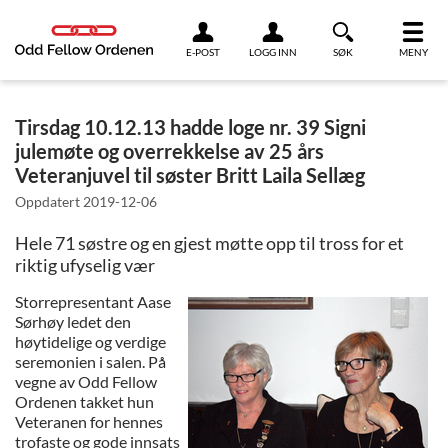
Link til innhold
E-POST
LOGG INN
SØK
MENY
Tirsdag 10.12.13 hadde loge nr. 39 Signi
julemøte og overrekkelse av 25 års
Veteranjuvel til søster Britt Laila Sellæg
Oppdatert
2019-12-06
Hele 71 søstre og en gjest møtte opp til tross for et
riktig ufyselig vær
Storrepresentant Aase
Sørhøy ledet den
høytidelige og verdige
seremonien i salen. På
vegne av Odd Fellow
Ordenen takket hun
Veteranen for hennes
trofaste og gode innsats