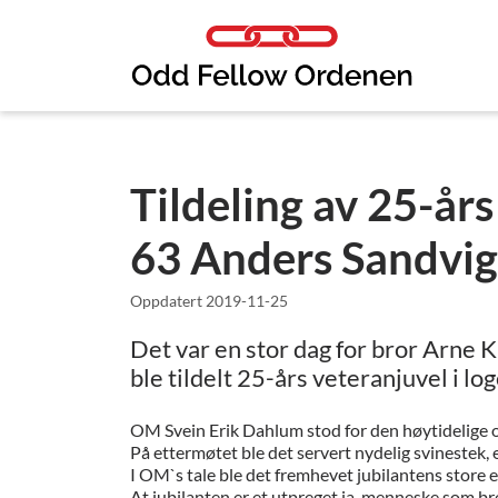
Link til innhold
Tildeling av 25-års
63 Anders Sandvig
Oppdatert
2019-11-25
Det var en stor dag for bror Arne
ble tildelt 25-års veteranjuvel i l
OM Svein Erik Dahlum stod for den høytidelige 
På ettermøtet ble det servert nydelig svinestek, 
I OM`s tale ble det fremhevet jubilantens store 
At jubilanten er et utpreget ja-menneske som br