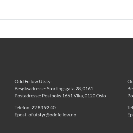
Odd Fellow Utstyr
Od
Besøksadresse: Stortingsgata 28, 0161
Be
Postadresse: Postboks 1661 Vika, 0120 Oslo
Po
Telefon:
22 83 92 40
Te
Epost:
of.utstyr@oddfellow.no
Ep