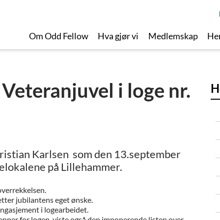
Om Odd Fellow
Hva gjør vi
Medlemskap
Her
 Veteranjuvel i loge nr.
H
 Kristian Karlsen som den 13.september
ogelokalene på Lillehammer.
overrekkelsen.
etter jubilantens eget ønske.
engasjement i logearbeidet.
enner for logen, viste også den imponerende listen over