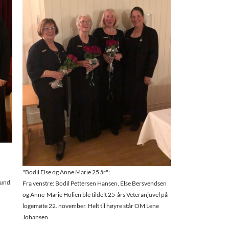
"Bodil Else og Anne Marie 25 år":
lund
Fra venstre: Bodil Pettersen Hansen, Else Bersvendsen
og Anne-Marie Holien ble tildelt 25-års Veteranjuvel på
logemøte 22. november. Helt til høyre står OM Lene
Johansen