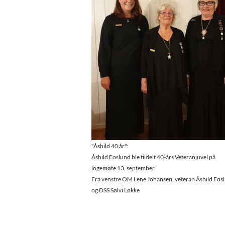
"Åshild 40 år":
Åshild Foslund ble tildelt 40-års Veteranjuvel på
logemøte 13. september.
Fra venstre OM Lene Johansen, veteran Åshild Fos
og DSS Sølvi Løkke