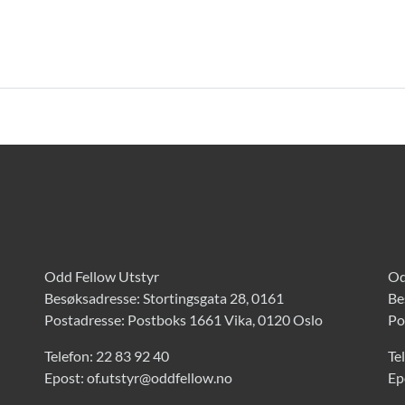
Odd Fellow Utstyr
Od
Besøksadresse: Stortingsgata 28, 0161
Be
Postadresse: Postboks 1661 Vika, 0120 Oslo
Po
Telefon:
22 83 92 40
Te
Epost:
of.utstyr@oddfellow.no
Ep