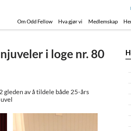
Om Odd Fellow
Hva gjør vi
Medlemskap
Her
njuveler i loge nr. 80
H
 gleden av å tildele både 25-års
juvel