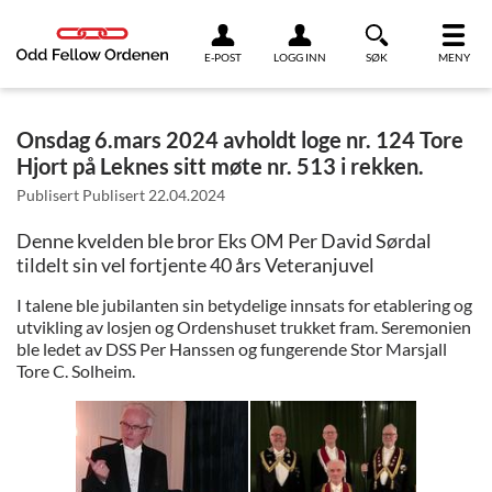
Link til innhold
E-POST
LOGG INN
SØK
MENY
Onsdag 6.mars 2024 avholdt loge nr. 124 Tore
Hjort på Leknes sitt møte nr. 513 i rekken.
Publisert Publisert
22.04.2024
Denne kvelden ble bror Eks OM Per David Sørdal
tildelt sin vel fortjente 40 års Veteranjuvel
I talene ble jubilanten sin betydelige innsats for etablering og
utvikling av losjen og Ordenshuset trukket fram. Seremonien
ble ledet av DSS Per Hanssen og fungerende Stor Marsjall
Tore C. Solheim.