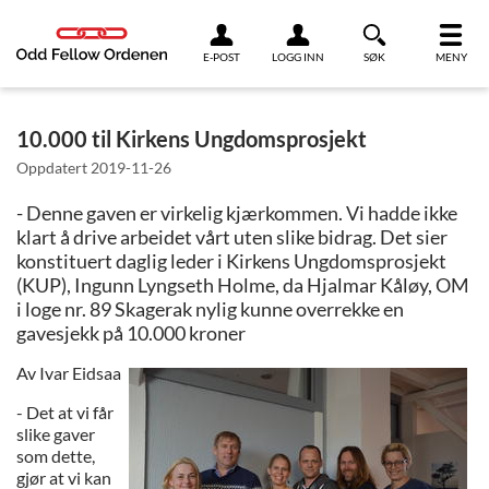
Link til innhold
E-POST
LOGG INN
SØK
MENY
10.000 til Kirkens Ungdomsprosjekt
Oppdatert
2019-11-26
- Denne gaven er virkelig kjærkommen. Vi hadde ikke
klart å drive arbeidet vårt uten slike bidrag. Det sier
konstituert daglig leder i Kirkens Ungdomsprosjekt
(KUP), Ingunn Lyngseth Holme, da Hjalmar Kåløy, OM
i loge nr. 89 Skagerak nylig kunne overrekke en
gavesjekk på 10.000 kroner
Av Ivar Eidsaa
- Det at vi får
slike gaver
som dette,
gjør at vi kan