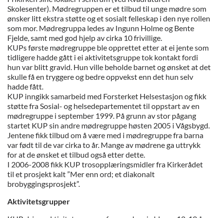
Skolesenter). Mødregruppen er et tilbud til unge mødre som
ønsker litt ekstra støtte og et sosialt felleskap i den nye rollen
som mor. Mødregruppa ledes av Ingunn Holme og Bente
Fjelde, samt med god hjelp av cirka 10 frivillige.
KUPs første mødregruppe ble opprettet etter at ei jente som
tidligere hadde gått i ei aktivitetsgruppe tok kontakt fordi
hun var blitt gravid. Hun ville beholde barnet og ønsket at det
skulle få en tryggere og bedre oppvekst enn det hun selv
hadde fått.
KUP inngikk samarbeid med Forsterket Helsestasjon og fikk
støtte fra Sosial- og helsedepartementet til oppstart av en
mødregruppe i september 1999. På grunn av stor pågang
startet KUP sin andre mødregruppe høsten 2005 i Vågsbygd.
Jentene fikk tilbud om å være med i mødregruppe fra barna
var født til de var cirka to år. Mange av mødrene ga uttrykk
for at de ønsket et tilbud også etter dette.
I 2006-2008 fikk KUP trosopplæringsmidler fra Kirkerådet
til et prosjekt kalt ”Mer enn ord; et diakonalt
brobyggingsprosjekt”.
Aktivitetsgrupper