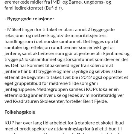
øremerkede midler fra IMDi og Barne-, ungdoms- og
familiedirektoratet (Buf-dir).
- Bygge gode relasjoner
- Målsettingen for tiltaket er blant annet å bygge gode
relasjoner og nettverk og utvide minoritetsjenters
handlingsrom i det norske samfunnet. Det legges opp til
samtaler og refleksjon rundt temaer som er viktige for
jentene, samt aktiviteter som gjør at jentene blir kjent med og
trygge på lokalsamfunnet og storsamfunnet som de er en del
av. Det har kommet tilbakemeldinger fra skolen om at
jentene har blitt tryggere og mer «synlige og selvbevisste»
etter at de begynte i tiltaket. Det ble i 2012 også opprettet et
eget gruppetilbud for mødrene til de som går i
jentegruppene. Mødregruppen samles i KUPs lokaler én
ettermiddag annenhver uke og ledes av minoritetsrådgiver
ved Kvadraturen Skolesenter, forteller Berit Fjelde.
Folkehøgskole
KUP har over lang tid arbeidet for å etablere et skoletilbud
med et bredt spekter av utdanningsløp for å gi et tilbud til