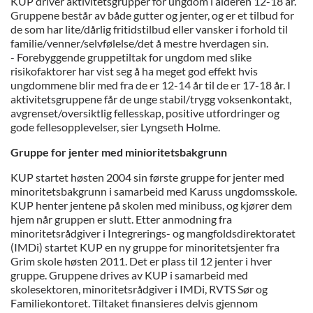
KUP driver aktivitetsgrupper for ungdom i alderen 12-18 år.
Gruppene består av både gutter og jenter, og er et tilbud for
de som har lite/dårlig fritidstilbud eller vansker i forhold til
familie/venner/selvfølelse/det å mestre hverdagen sin.
- Forebyggende gruppetiltak for ungdom med slike
risikofaktorer har vist seg å ha meget god effekt hvis
ungdommene blir med fra de er 12-14 år til de er 17-18 år. I
aktivitetsgruppene får de unge stabil/trygg voksenkontakt,
avgrenset/oversiktlig fellesskap, positive utfordringer og
gode fellesopplevelser, sier Lyngseth Holme.
Gruppe for jenter med minioritetsbakgrunn
KUP startet høsten 2004 sin første gruppe for jenter med
minoritetsbakgrunn i samarbeid med Karuss ungdomsskole.
KUP henter jentene på skolen med minibuss, og kjører dem
hjem når gruppen er slutt. Etter anmodning fra
minoritetsrådgiver i Integrerings- og mangfoldsdirektoratet
(IMDi) startet KUP en ny gruppe for minoritetsjenter fra
Grim skole høsten 2011. Det er plass til 12 jenter i hver
gruppe. Gruppene drives av KUP i samarbeid med
skolesektoren, minoritetsrådgiver i IMDi, RVTS Sør og
Familiekontoret. Tiltaket finansieres delvis gjennom