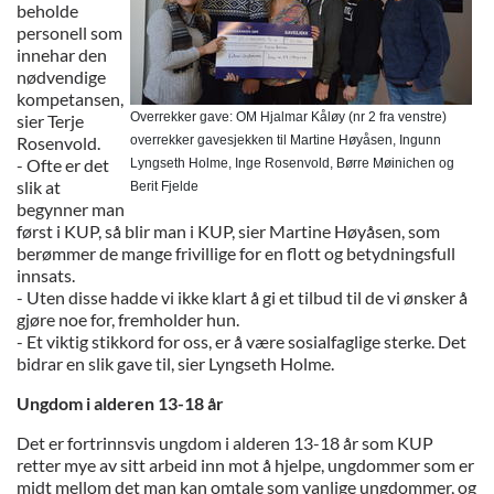
beholde
personell som
innehar den
nødvendige
kompetansen,
Overrekker gave: OM Hjalmar Kåløy (nr 2 fra venstre)

sier Terje
Rosenvold.
overrekker gavesjekken til Martine Høyåsen, Ingunn

- Ofte er det
Lyngseth Holme, Inge Rosenvold, Børre Møinichen og

slik at
Berit Fjelde
begynner man
først i KUP, så blir man i KUP, sier Martine Høyåsen, som
berømmer de mange frivillige for en flott og betydningsfull
innsats.
- Uten disse hadde vi ikke klart å gi et tilbud til de vi ønsker å
gjøre noe for, fremholder hun.
- Et viktig stikkord for oss, er å være sosialfaglige sterke. Det
bidrar en slik gave til, sier Lyngseth Holme.
Ungdom i alderen 13-18 år
Det er fortrinnsvis ungdom i alderen 13-18 år som KUP
retter mye av sitt arbeid inn mot å hjelpe, ungdommer som er
midt mellom det man kan omtale som vanlige ungdommer, og