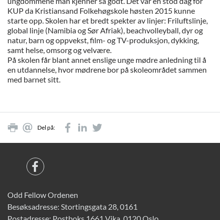
ungdommene man kjenner så godt. Det var en stod dag for
KUP da Kristiansand Folkehøgskole høsten 2015 kunne
starte opp. Skolen har et bredt spekter av linjer: Friluftslinje,
global linje (Namibia og Sør Afriak), beachvolleyball, dyr og
natur, barn og oppvekst, film- og TV-produksjon, dykking,
samt helse, omsorg og velvære.
På skolen får blant annet enslige unge mødre anledning til å
en utdannelse, hvor mødrene bor på skoleområdet sammen
med barnet sitt.
Del på:
Odd Fellow Ordenen
Besøksadresse: Stortingsgata 28, 0161
Postadresse: Postboks 1661 Vika, 0120 Oslo