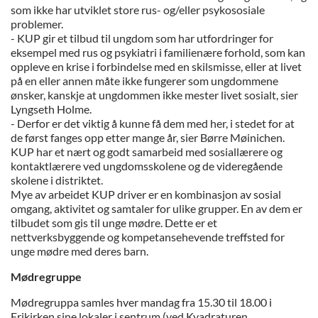
som ikke har utviklet store rus- og/eller psykososiale
problemer.
- KUP gir et tilbud til ungdom som har utfordringer for
eksempel med rus og psykiatri i familienære forhold, som kan
oppleve en krise i forbindelse med en skilsmisse, eller at livet
på en eller annen måte ikke fungerer som ungdommene
ønsker, kanskje at ungdommen ikke mester livet sosialt, sier
Lyngseth Holme.
- Derfor er det viktig å kunne få dem med her, i stedet for at
de først fanges opp etter mange år, sier Børre Møinichen.
KUP har et nært og godt samarbeid med sosiallærere og
kontaktlærere ved ungdomsskolene og de videregående
skolene i distriktet.
Mye av arbeidet KUP driver er en kombinasjon av sosial
omgang, aktivitet og samtaler for ulike grupper. En av dem er
tilbudet som gis til unge mødre. Dette er et
nettverksbyggende og kompetansehevende treffsted for
unge mødre med deres barn.
Mødregruppe
Mødregruppa samles hver mandag fra 15.30 til 18.00 i
Frikirken sine lokaler i sentrum (ved Kvadraturen